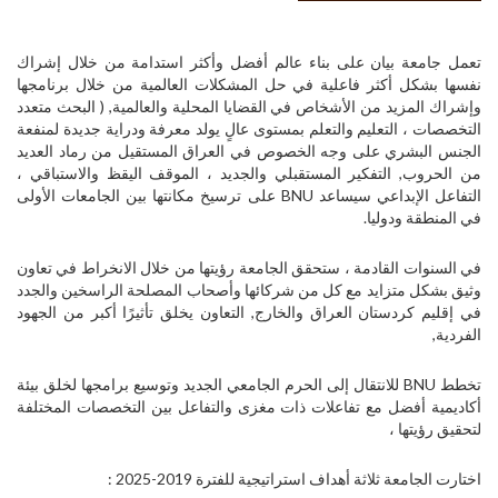
تعمل جامعة بيان على بناء عالم أفضل وأكثر استدامة من خلال إشراك
نفسها بشكل أكثر فاعلية في حل المشكلات العالمية من خلال برنامجها
وإشراك المزيد من الأشخاص في القضايا المحلية والعالمية, ( البحث متعدد
التخصصات ، التعليم والتعلم بمستوى عالٍ يولد معرفة ودراية جديدة لمنفعة
الجنس البشري على وجه الخصوص في العراق المستقيل من رماد العديد
من الحروب, التفكير المستقبلي والجديد ، الموقف اليقظ والاستباقي ،
التفاعل الإبداعي سيساعد BNU على ترسيخ مكانتها بين الجامعات الأولى
في المنطقة ودوليا.
في السنوات القادمة ، ستحقق الجامعة رؤيتها من خلال الانخراط في تعاون
وثيق بشكل متزايد مع كل من شركائها وأصحاب المصلحة الراسخين والجدد
في إقليم كردستان العراق والخارج, التعاون يخلق تأثيرًا أكبر من الجهود
الفردية,
تخطط BNU للانتقال إلى الحرم الجامعي الجديد وتوسيع برامجها لخلق بيئة
أكاديمية أفضل مع تفاعلات ذات مغزى والتفاعل بين التخصصات المختلفة
لتحقيق رؤيتها ،
اختارت الجامعة ثلاثة أهداف استراتيجية للفترة 2019-2025 :