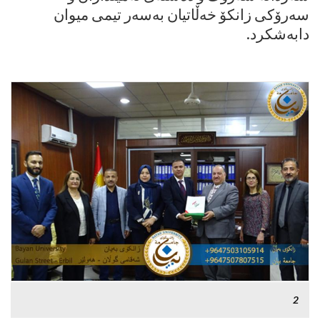
سەرۆکى زانکۆ خەڵاتیان بەسەر تیمى میوان
دابەشکرد.
2