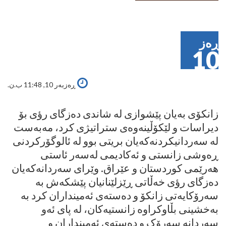
ڕەز
10
ڕەزبەر 10, 11:48 ب.ن.
زانکۆى بەیان پێشوازى لە شاندى دەزگاى رؤى بۆ
دیراسات و لێکۆڵینەوەى ستراتیژى کرد، مەبەست
لە سەردانیکردنەکەیان بریتی بوو لە ئالوگۆرکردنى
ڕەوشى زانستى و ئەکادیمى لەسەر ئاستى
هەرێمى کوردستان و عێراق. وێراى سەردانەکەیان
دەزگاى رؤى خەڵاتى ڕێزلێنانیان پێشکەش بە
سەرۆکایەتى زانکۆ و دەستەى ئەمینداران کرد بە
بەخشینى بڵاوکراوە زانستیەکان، لە پاى ئەو
سەردانە سەرۆک و دەستەى ئەمینداران و