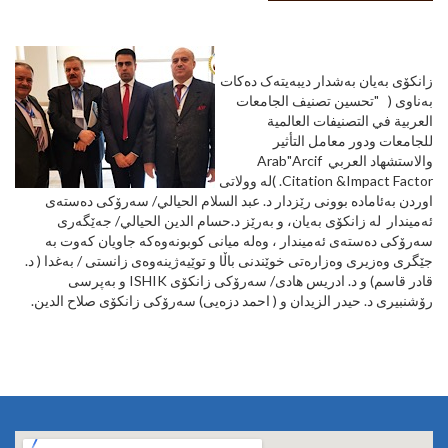
زانکۆی بەیان بەشدار دیبەیتەک دەکات
بەناوی ( "تحسين تصنيف الجامعات
العربية في التصنيفات العالمية
للجامعات ودور معامل التأثير
والاستشهاد العربي ‏ Arcif"‏Arab
Citation &Impact Factor. )لە وولاتی
اوردن بەئامادە بوونی رێزدار د. عبد السلام الحيالي/ سەرۆکی دەستەی
ئەمیندار لە زانکۆی بەیان، و بەرێز د.حسام الدين الحيالي/ جەێگەری
سەرۆکی دەستەی ئەمیندار ، وەلە میانی کوبونەوەکە جاویان کەوت بە
جێگری وەزیری وەزارەتی خوێندنی باڵا و توێیەژینەوەی زانستی / بەغدا ( د.
قادر قاسم) و د. ادریس هادی/ سەرۆکی زانکۆی ISHIK و بەپرسی
رۆشنبیری د. حیدر الزیدان و ( احمد دزەیی) سەرۆکی زانکۆی صلاح الدین.