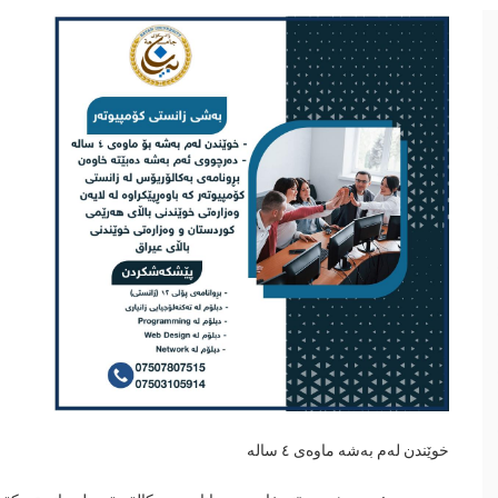
خوێندن لەم بەشە ماوەی ٤ سالە