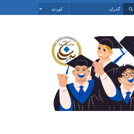
Select
ڕان
your
language