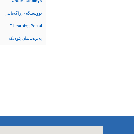
Understandings
نووسینگەی ڕاگەیاندن
E-Learning Portal
پەیوەندیمان پێوەبکە