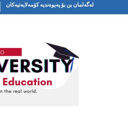
بازبدە
لەگەلمان بن بۆ پەیوەندیە کۆمەلایەتیەکان
بۆ
ناوەڕۆکی
سەرەکی