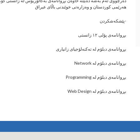
دەرچووی ئەم بەشە دەبێتە خاوەن بڕوانامەی بەکالۆریۆس لە زانستی کۆمپیو
هەرێمی کوردستان و وەزارەتی خوێندنی باڵای عیراق
-پێشکەشکردن
بڕوانامەی پۆلی ١٢ زانستی
بڕوانامەی دبلۆم لە تەکنەلۆجیای زانیاری
بڕوانامەی دبلۆم لە Network
بڕوانامەی دبلۆم لە Programming
بڕوانامەی دبلۆم لە Web Design