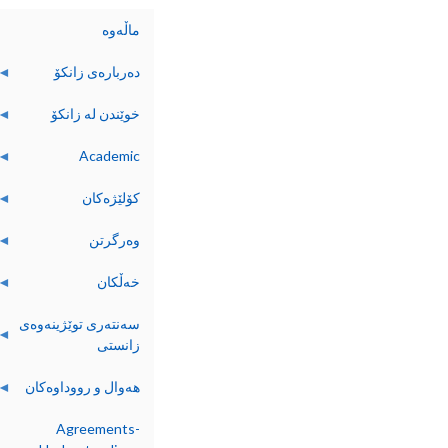
ماڵەوە
ده‌رباره‌ی زانکۆ
خوێندن له‌ زانکۆ
Academic
کۆلێژه‌کان
وه‌رگرتن
خه‌ڵکان
سەنتەری توێژینەوەی
زانستی
هه‌وال و رووداوه‌کان
Agreements-