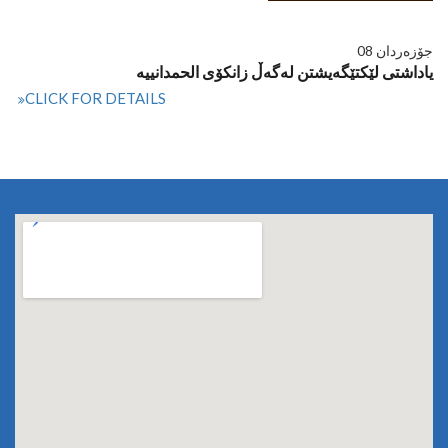
جۆزەردان 08
یاداشتی لێکتێگەیشتن لەگەڵ زانکۆی الحمدانییە
CLICK FOR DETAILS