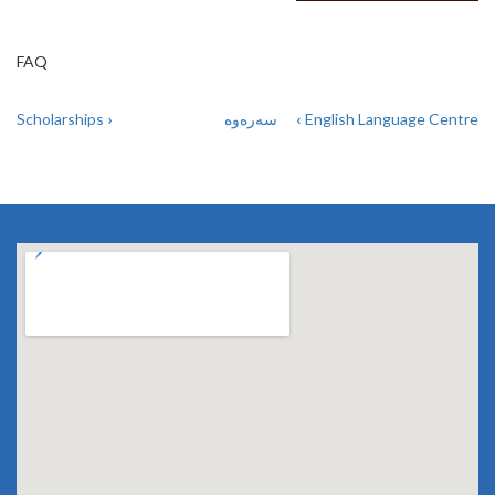
FAQ
Scholarships
›
سەرەوە
‹
English Language Centre
BOOK
TRAVERSAL
LINKS
FOR
FAQ