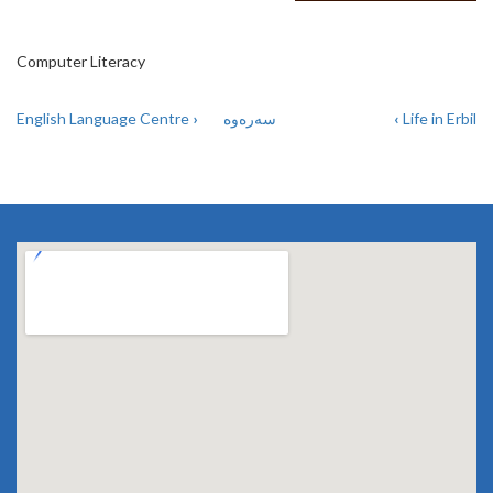
Computer Literacy
English Language Centre
›
سەرەوە
‹
Life in Erbil
BOOK
TRAVERSAL
LINKS
FOR
COMPUTER
LITERACY