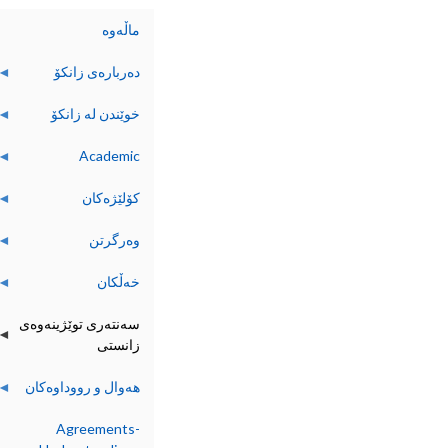
ماڵەوە
ده‌رباره‌ی زانکۆ
خوێندن له‌ زانکۆ
Academic
کۆلێژه‌کان
وه‌رگرتن
خه‌ڵکان
سەنتەری توێژینەوەی
زانستی
هه‌وال و رووداوه‌کان
Agreements-