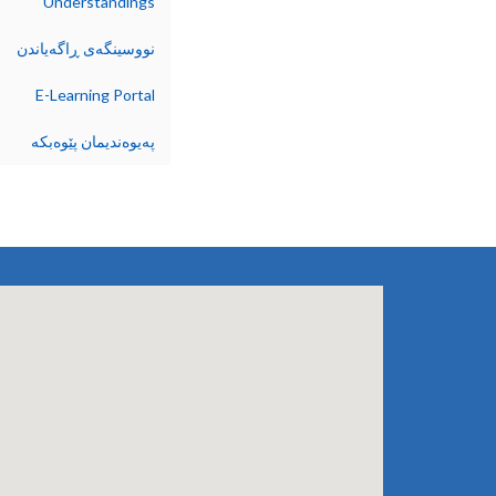
Understandings
نووسینگەی ڕاگەیاندن
E-Learning Portal
پەیوەندیمان پێوەبکە