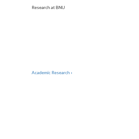
Research at BNU
Academic Research
›
BOOK
TRAVERSAL
LINKS
FOR
RESEARCH