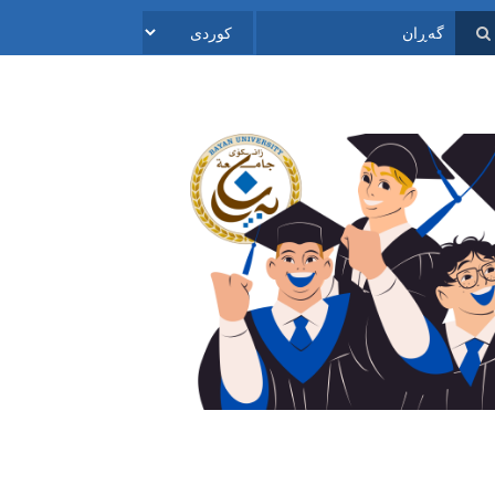
Select
ڕان
your
language