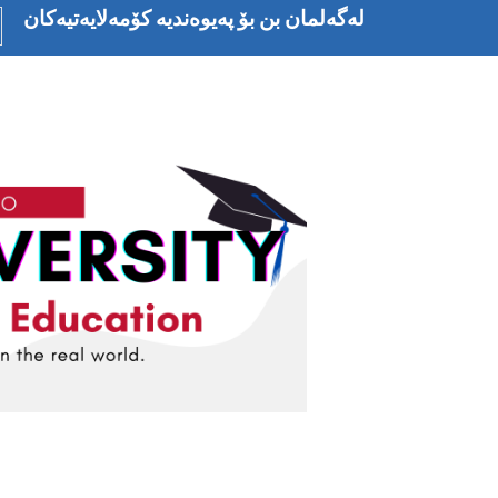
بازبدە
لەگەلمان بن بۆ پەیوەندیە کۆمەلایەتیەکان
بۆ
ناوەڕۆکی
سەرەکی