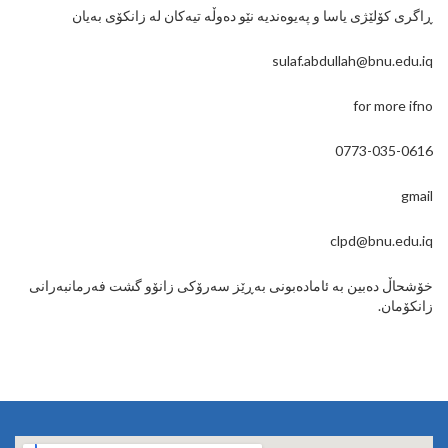
ڕاگری کۆلێژی یاسا و پەیوەندیە نێو دەوڵه تیەکان لە زانکۆی بەیان
sulaf.abdullah@bnu.edu.iq
for more ifno
0773-035-0616
gmail
clpd@bnu.edu.iq
خۆشحاڵ دەبین بە ئامادەبونی بەڕێز سەرۆکی زانۆو گشت فەرمانبەرانی
زانکۆمان.