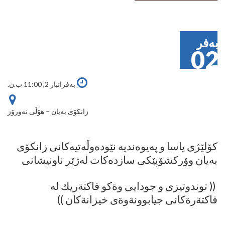
بەفر
02
بەفرانبار 2, 11:00 ب.ن.
زانکۆی بەیان – هۆڵی نەورۆز
کۆلێژی یاسا و پەیوەندیە نێودەوڵەتیەکانی زانکۆی
بەیان وۆرکشۆپێکی سازدەکات لەژێر ناونیشانی
(( توندوتيزى و جودايى وةكو فاكتةريك له
فاكتةرةكانى جيابوونةوةى خيزانةكان ))