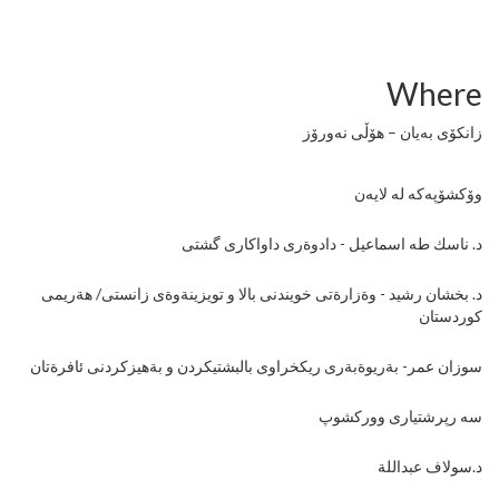
Where
زانکۆی بەیان – هۆڵی نەورۆز
وۆکشۆپەکە لە لایەن
د. ناسك طه اسماعيل - دادوةرى داواكارى گشتى
د. بخشان رشيد - وةزارةتى خويندنى بالا و تويزينةوةى زانستى/ هةريمى
كوردستان
سوزان عمر- بةريوةبةرى ريكخراوى بالبشتيكردن و بةهيزكردنى ئافرةتان
سه رپرشتيارى ووركشوپ
د.سولاف عبداللة